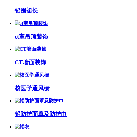
铅围裙长
ct室吊顶装饰
CT墙面装饰
核医学通风橱
铅防护面罩及防护巾