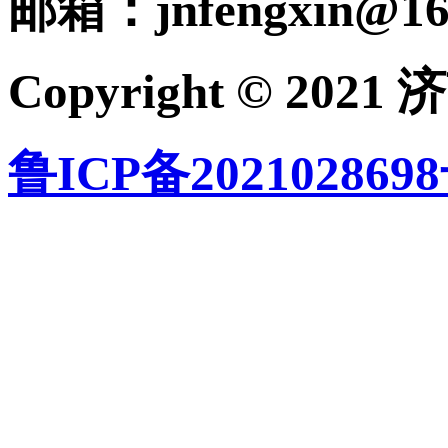
邮箱：
jnfengxin@1
Copyright © 
鲁ICP备2021028698